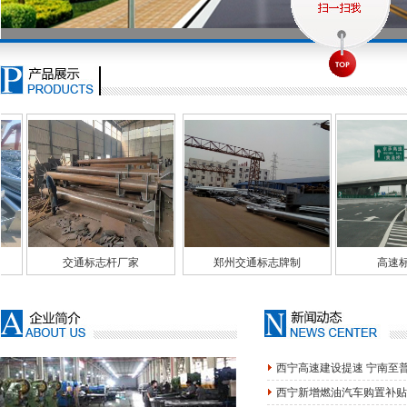
志杆厂家
郑州交通标志牌制
高速标志牌生
西宁高速建设提速 宁南至
西宁新增燃油汽车购置补贴