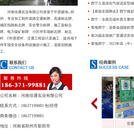
西宁入选深化气候适应型城
【喜迎全国两会】西宁掀起
河南佳通实业有限公司座落于中原腹地--郑
州，专业加工制作道路交通标牌、高速标志牌、
西宁：全面完成年度主要经
城区指路标志牌、安全警示标牌、施工架标志
青海西宁：连夜奋战除积雪
牌、电力煤矿标牌、小区停车场标志牌、标志
第26届全国推广普通话宣
杆、F杆悬臂杆、交通工程设计及施工，提供地下
青海西宁：2023年高（中
停车场安全设备和设施设计施工，道路划线施
工。
公司名称：河南佳通实业有限公司
联系方式：18637199881 杜经理
商务微信：18637199881
间加工半成品
交通标识牌厂家
交通标识牌厂家
地址：河南省郑州市新郑市