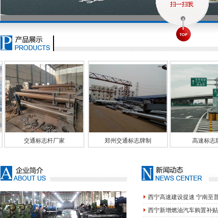
厂家
郑州交通标志牌制
高速标志牌生
西宁高速建设提速 宁南至
西宁新增燃油汽车购置补贴