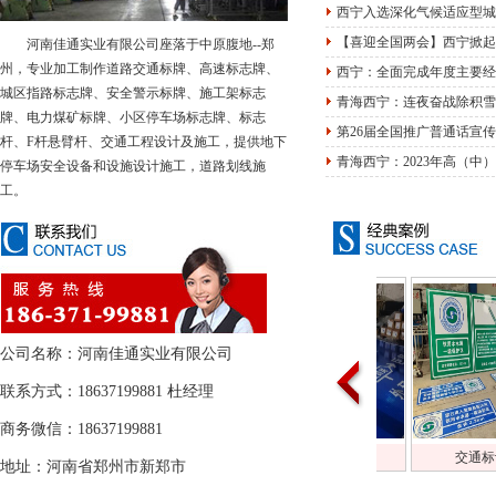
西宁入选深化气候适应型城
【喜迎全国两会】西宁掀起
河南佳通实业有限公司座落于中原腹地--郑
州，专业加工制作道路交通标牌、高速标志牌、
西宁：全面完成年度主要经
城区指路标志牌、安全警示标牌、施工架标志
青海西宁：连夜奋战除积雪
牌、电力煤矿标牌、小区停车场标志牌、标志
第26届全国推广普通话宣
杆、F杆悬臂杆、交通工程设计及施工，提供地下
青海西宁：2023年高（中
停车场安全设备和设施设计施工，道路划线施
工。
公司名称：河南佳通实业有限公司
联系方式：18637199881 杜经理
商务微信：18637199881
加工半成品
交通标识牌厂家
交通标识牌厂家
地址：河南省郑州市新郑市