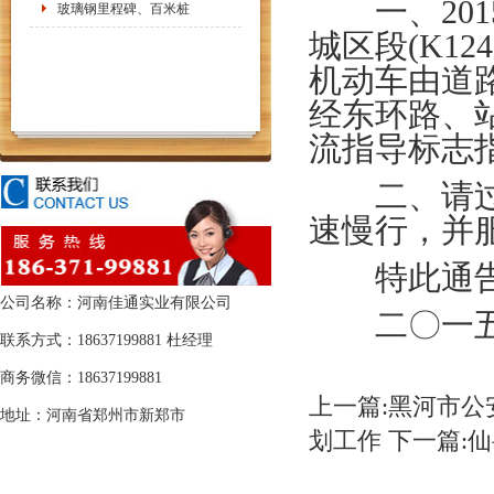
一、2015年
玻璃钢里程碑、百米桩
城区段(K12
机动车由道
经东环路、
流指导标志
二、请过往
速慢行，并
特此通
公司名称：河南佳通实业有限公司
二〇一五
联系方式：18637199881 杜经理
商务微信：18637199881
上一篇:黑河市公
地址：河南省郑州市新郑市
划工作
下一篇: