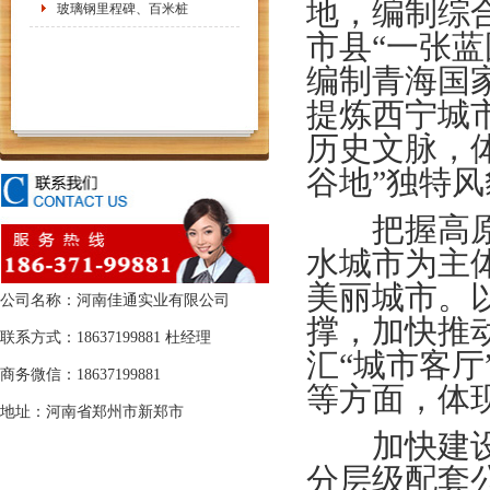
地，编制综
玻璃钢里程碑、百米桩
市县“一张
编制青海国
提炼西宁城
历史文脉，
谷地”独特风
把握高原美
水城市为主
美丽城市。
公司名称：河南佳通实业有限公司
撑，加快推
联系方式：18637199881 杜经理
汇“城市客
商务微信：18637199881
等方面，体现
地址：河南省郑州市新郑市
加快建设鲜
分层级配套