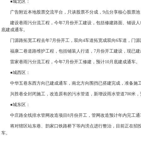
●城北区：
广告附近本地股票交流平台，只谈股票不分成，9点分享核心股票池
建设巷雨污分流工程，今年7月份开工建设，包括修建路面、铺设人
底建成通车。
门源路拓宽工程去年7月份开工，双向4车道拓宽成双向6车道，门源
福康二巷道路维护工程，包括铺装人行道，7月份开工建设，现已建
雷家巷雨污分流工程，今年7月份开工修建，预计10月底建成通车。
●城西区：
中华五巷东西方向已建成通车，南北方向围挡已搭建完成，准备施工，
兴胜巷全封闭施工，改造原有的污水管道，新增设雨水管道700米，预
●城东区：
中庄路全线排水管网改造项目8月份开工，管网改造预计年内完工通车
将对辖区站东巷、韵家口铁路桥下等内涝点进行整治，目前正在招投
车。