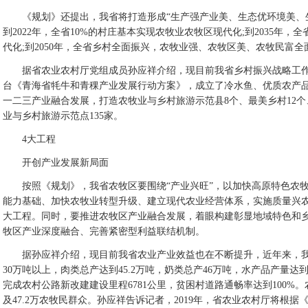
《规划》还提出，我省将打造形成“生产强产业美、生态优环境美、生
到2022年，全省10%的村庄基本实现农牧业农牧区现代化;到2035年，
代化;到2050年，全省乡村全面振兴，农牧业强、农牧区美、农牧民富全
据省农业农村厅党组成员孙应祥介绍，现目前我省乡村振兴战略工作正
台《青海省牦牛和青稞产业发展行动方案》，成立了冷水鱼、优质农产
一二三产业融合发展，打造农牧业与乡村旅游示范县8个、最美乡村12个
业与乡村旅游示范点135家。
4大工程
开创产业发展新局面
按照《规划》，我省农牧区要围绕“产业兴旺”，以加快高原特色农牧
能力基础、加快农牧业转型升级、建立现代农业经营体系，实施质量兴农
大工程。同时，要推进农牧区产业融合发展，着眼构建彰显地域特色和
牧区产业深度融合、完善紧密型利益联结机制。
据孙应祥介绍，现目前我省农业产业效益也在不断提升，近年来，我省
30万吨以上，肉类总产达到45.2万吨，奶类总产46万吨，水产品产量达
完成农村公路新改建建设里程6781公里，贫困村道路通畅率达到100%
及47.2万农牧民群众。孙应祥告诉记者，2019年，省农业农村厅将根