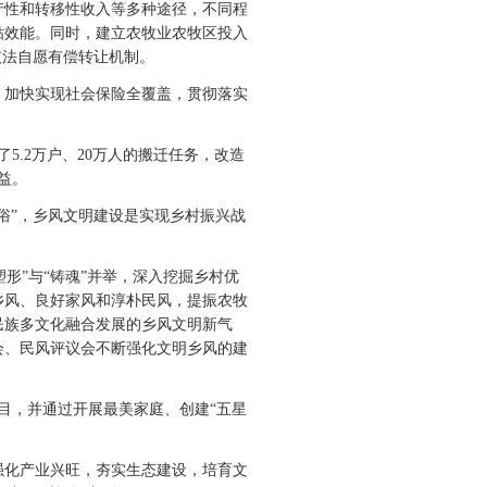
性和转移性收入等多种途径，不同程
贴效能。同时，建立农牧业农牧区投入
依法自愿有偿转让机制。
加快实现社会保险全覆盖，贯彻落实
5.2万户、20万人的搬迁任务，改造
益。
”，乡风文明建设是实现乡村振兴战
形”与“铸魂”并举，深入挖掘乡村优
乡风、良好家风和淳朴民风，提振农牧
民族多文化融合发展的乡风文明新气
会、民风评议会不断强化文明乡风的建
目，并通过开展最美家庭、创建“五星
强化产业兴旺，夯实生态建设，培育文