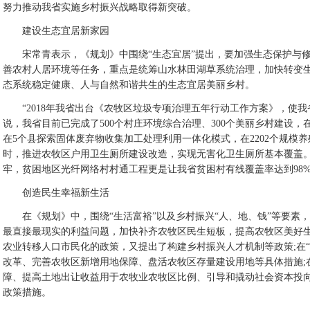
努力推动我省实施乡村振兴战略取得新突破。
建设生态宜居新家园
宋常青表示，《规划》中围绕“生态宜居”提出，要加强生态保护与修
善农村人居环境等任务，重点是统筹山水林田湖草系统治理，加快转变
态系统稳定健康、人与自然和谐共生的生态宜居美丽乡村。
“2018年我省出台《农牧区垃圾专项治理五年行动工作方案》，使我
说，我省目前已完成了500个村庄环境综合治理、300个美丽乡村建设，
在5个县探索固体废弃物收集加工处理利用一体化模式，在2202个规模
时，推进农牧区户用卫生厕所建设改造，实现无害化卫生厕所基本覆盖
牢，贫困地区光纤网络村村通工程更是让我省贫困村有线覆盖率达到98%
创造民生幸福新生活
在《规划》中，围绕“生活富裕”以及乡村振兴“人、地、钱”等要素
最直接最现实的利益问题，加快补齐农牧区民生短板，提高农牧区美好生
农业转移人口市民化的政策，又提出了构建乡村振兴人才机制等政策;在
改革、完善农牧区新增用地保障、盘活农牧区存量建设用地等具体措施;
障、提高土地出让收益用于农牧业农牧区比例、引导和撬动社会资本投
政策措施。