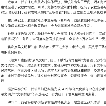
近年来，我省通过发展农村集体经济、组织外出务工经商、增加财产
度地促进了农牧民增收。同时，完善农牧业补贴制度，提高了农牧业补
稳定增长机制，落实农村承包地“三权分置”制度，建立健全土地承包权
在此基础上，农牧区社会事业短板不断补齐，鼓励农牧民持续参保，
城乡低保提标工作相关政策措施，全力保障困难群众基本生活。
孙应祥还告诉记者，2018年全年，全省累计投入资金114亿元，完成了
危旧房6万户。并且，全面落实教育扶贫政策，全省近90万名学生从中受
焕发乡风文明新气象“风俗者，天下之大事，求治之道，莫先于正风俗
略的重要内容。
《规划》也围绕“乡风文明”，提出了以“新青海精神”为引领，坚持“塑
秀传统文化内涵，结合新时代要求，加强乡村精神文明建设，培育文明
民精气神、孕育农牧区好风尚，筑牢乡村振兴文化根脉和根基，焕发多
象。通过完善村规民约，建立健全村民议事会、禁毒禁赌会、红白理事
设。
据孙应祥介绍，我省目前已实施完成540个综合文化服务中心建设项
级文明户”“文明村镇”等评选活动，有力提升了群众精神文明素养。
2019年，我省将积极创新乡村振兴特色亮点，建立健全政策体系，