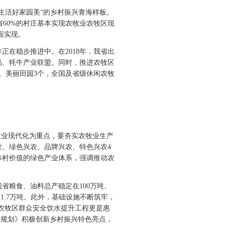
活好家园美”的乡村振兴青海样板。
全省60%的村庄基本实现农牧业农牧区现
面实现。
在稳步推进中。在2018年，我省出
品、牦牛产业联盟。同时，推进农牧区
、美丽田园3个，全国及省级休闲农牧
业现代化为重点，要夯实农牧业生产
、绿色兴农、品牌兴农、特色兴农4
乡村价值的绿色产业体系，强调推动农
粮食、油料总产稳定在100万吨、
到1.7万吨。此外，基础设施不断筑牢，
。农牧区群众安全饮水提升工程更是惠
据《规划》积极创新乡村振兴特色亮点，