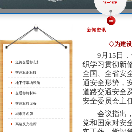
新闻资讯
◇为建设
9月15日，
道路交通标志杆
织学习贯彻新
全国、全省安
交通标识标牌
通安全形势，
地下停车场设施
道路交通安全
交通标牌材料
安全委员会主
交通标牌设备
会议指出，《
城市路名牌
党和国家对安
高速反光柱帽
实工作，学深